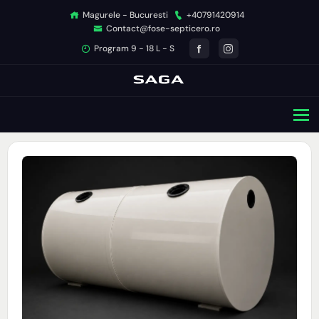
Magurele - Bucuresti
+40791420914
Contact@fose-septicero.ro
Program 9 - 18 L - S