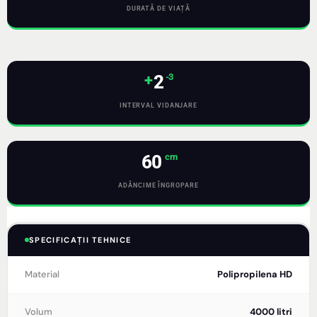
DURATĂ DE VIAȚĂ
+
2
-3
INTERVAL VIDANJARE
60
 cm
ADÂNCIME ÎNGROPARE
SPECIFICAȚII TEHNICE
Material
Polipropilena HD
Volum
4000 litri