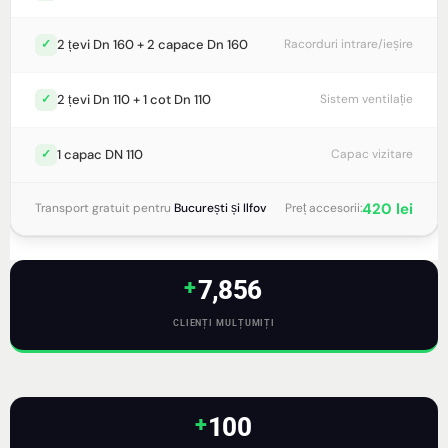
2 țevi Dn 160 + 2 capace Dn 160
✓
Racorduri intrare/ieșire
2 țevi Dn 110 + 1 cot Dn 110
✓
Sistem ventilație
1 capac DN 110
✓
Capac vizitare
420 lei
Transport gratuit pentru
București și Ilfov
Preț accesorii:
+
7,856
CLIENȚI MULȚUMIȚI
+
100