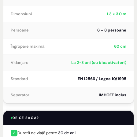
Dimensiuni
1.3 × 3.0 m
Persoane
6 – 8 persoane
Îngropare maximă
60 cm
Vidanjare
La 2-3 ani (cu bioactivatori)
Standard
EN 12566 / Legea 10/1995
Separator
IMHOFF inclus
DE CE SAGA?
Durată de viață peste
30 de ani
✓