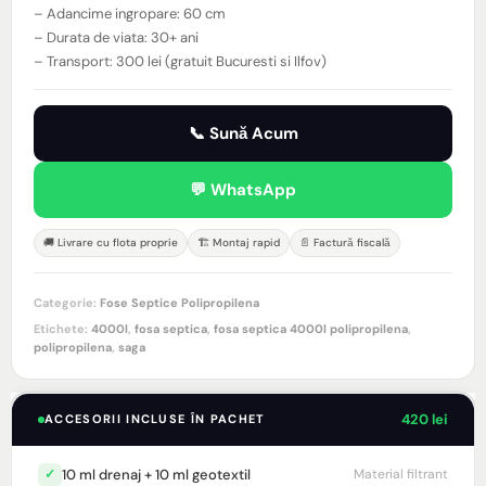
– Adancime ingropare: 60 cm
– Durata de viata: 30+ ani
– Transport: 300 lei (gratuit Bucuresti si Ilfov)
📞 Sună Acum
💬 WhatsApp
🚚 Livrare cu flota proprie
🏗️ Montaj rapid
📄 Factură fiscală
Categorie:
Fose Septice Polipropilena
Etichete:
4000l
,
fosa septica
,
fosa septica 4000l polipropilena
,
polipropilena
,
saga
420 lei
ACCESORII INCLUSE ÎN PACHET
10 ml drenaj + 10 ml geotextil
✓
Material filtrant