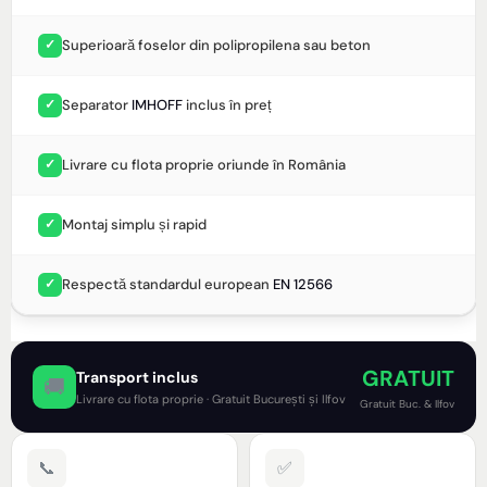
Superioară foselor din polipropilena sau beton
✓
Separator
IMHOFF
inclus în preț
✓
Livrare cu flota proprie oriunde în România
✓
Montaj simplu și rapid
✓
Respectă standardul european
EN 12566
✓
GRATUIT
Transport inclus
🚚
Livrare cu flota proprie · Gratuit București și Ilfov
Gratuit Buc. & Ilfov
📞
✅