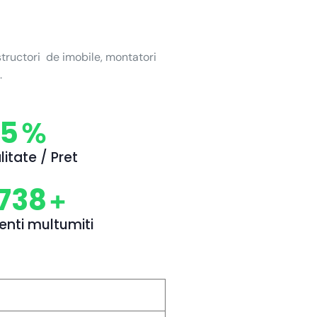
tructori de imobile, montatori
.
6
%
litate / Pret
856
+
ienti multumiti