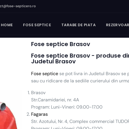
ct@fose-septicero.ro
HOME
FOSE SEPTICE
TARABE DE PIATA
REZERVOAR
Fose septice Brasov
Fose septice Brasov - produse din 
Judetul Brasov
Fose septice
se pot livra in Judetul Brasov se po
sau cu ridicare de la sediile curierului din urma
Brasov
Str.Caramidariei, nr. 4A
Program: Luni-Vineri: 09.00-17.00
Fagaras
Str. Azotului, Nr. 4, Complex commercial TU
Program: Luni-Vineri: 09.00-17.00