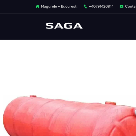
Magurele - Bucuresti
+40791420914
Conta