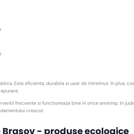
e
e
ca. Este eficienta, durabila si usor de intretinut. In plus, co
 epurare.
ventii frecvente si functioneaza bine in orice anotimp. In jude
randamentului crescut.
e Brasov - produse ecologice