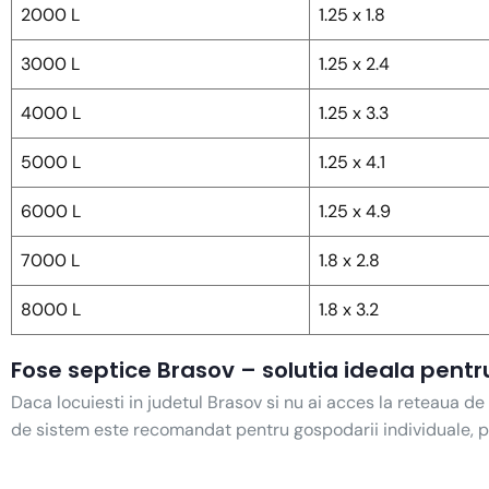
2000 L
1.25 x 1.8
3000 L
1.25 x 2.4
4000 L
1.25 x 3.3
5000 L
1.25 x 4.1
6000 L
1.25 x 4.9
7000 L
1.8 x 2.8
8000 L
1.8 x 3.2
Fose septice Brasov – solutia ideala pentr
Daca locuiesti in judetul Brasov si nu ai acces la reteaua de
de sistem este recomandat pentru gospodarii individuale, pe