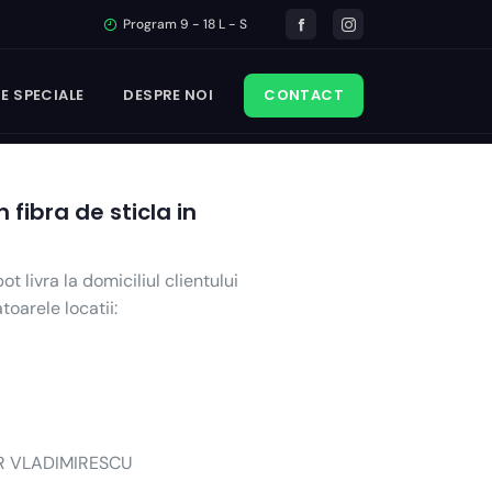
Program 9 - 18 L - S
E SPECIALE
DESPRE NOI
CONTACT
fibra de sticla in
t livra la domiciliul clientului
toarele locatii:
DOR VLADIMIRESCU