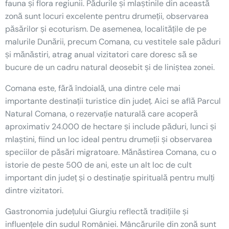
fauna și flora regiunii. Pădurile și mlaștinile din această
zonă sunt locuri excelente pentru drumeții, observarea
păsărilor și ecoturism. De asemenea, localitățile de pe
malurile Dunării, precum Comana, cu vestitele sale păduri
și mănăstiri, atrag anual vizitatori care doresc să se
bucure de un cadru natural deosebit și de liniștea zonei.
Comana este, fără îndoială, una dintre cele mai
importante destinații turistice din județ. Aici se află Parcul
Natural Comana, o rezervație naturală care acoperă
aproximativ 24.000 de hectare și include păduri, lunci și
mlaștini, fiind un loc ideal pentru drumeții și observarea
speciilor de păsări migratoare. Mănăstirea Comana, cu o
istorie de peste 500 de ani, este un alt loc de cult
important din județ și o destinație spirituală pentru mulți
dintre vizitatori.
Gastronomia județului Giurgiu reflectă tradițiile și
influențele din sudul României. Mâncărurile din zonă sunt