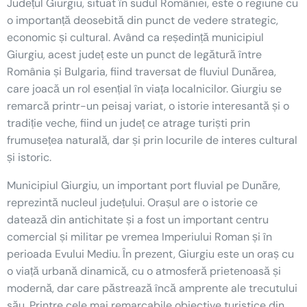
Județul Giurgiu, situat în sudul României, este o regiune cu
o importanță deosebită din punct de vedere strategic,
economic și cultural. Având ca reședință municipiul
Giurgiu, acest județ este un punct de legătură între
România și Bulgaria, fiind traversat de fluviul Dunărea,
care joacă un rol esențial în viața localnicilor. Giurgiu se
remarcă printr-un peisaj variat, o istorie interesantă și o
tradiție veche, fiind un județ ce atrage turiști prin
frumusețea naturală, dar și prin locurile de interes cultural
și istoric.
Municipiul Giurgiu, un important port fluvial pe Dunăre,
reprezintă nucleul județului. Orașul are o istorie ce
datează din antichitate și a fost un important centru
comercial și militar pe vremea Imperiului Roman și în
perioada Evului Mediu. În prezent, Giurgiu este un oraș cu
o viață urbană dinamică, cu o atmosferă prietenoasă și
modernă, dar care păstrează încă amprente ale trecutului
său. Printre cele mai remarcabile obiective turistice din