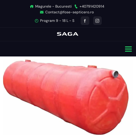
Magurele - Bucuresti
+40791420914
Contact@fose-septicero.ro
Program 9 - 18 L - S