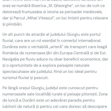
oraș se numără Biserica „Sf. Gheorghe”, un loc de cult ce
datorează frumusețea și istoria sa perioadei medievale,
dar și Parcul „Mihai Viteazul”, un loc liniștit pentru relaxare
și plimbări.
Un alt punct de atracție al județului Giurgiu este portul
fluvial, care are un rol esențial în comerțul internațional.
Dunărea este o veritabilă „arteră” de transport care leagă
România de numeroase țări din Europa Centrală și de Est.
Navigația pe fluviu aduce nu doar beneficii economice, dar
și o oportunitate de a explora peisajele naturale
spectaculoase ale județului, fiind un loc ideal pentru
turismul fluvial și pescuit.
Pe lângă orașul Giurgiu, județul este cunoscut pentru
numeroasele sale localități rurale și peisaje pitorești. Zona
de luncă a Dunării este un adevărat paradis pentru
iubitorii de natură și pentru cei care doresc să descopere