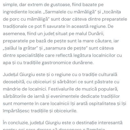
simple, dar extrem de gustoase, fiind bazate pe
ingrediente locale. „Sarmalele cu mămăligă” și „tocănița
de porc cu mămăligă” sunt doar câteva dintre preparatele
tradiționale ce pot fi savurate în această regiune. De
asemenea, fiind un județ situat pe malul Dunării,
preparatele pe bază de pește sunt la mare căutare, iar
„șalăul la grătar” și „saramura de pește” sunt câteva
dintre specialitățile care reflectă legătura localnicilor cu
apa și cu tradițiile gastronomice dunărene.
Județul Giurgiu este și o regiune cu o tradiție culturală
deosebită, cu obiceiuri și sărbători ce sunt păstrate cu
mândrie de localnici. Festivalurile de muzică populară,
sărbătorile de iarnă și evenimentele dedicate tradițiilor
sunt momente în care localnicii își arată ospitalitatea și își
împărtășesc tradițiile și obiceiurile.
În concluzie, județul Giurgiu este o destinație interesantă
pentru cei care doresc să descopere o Românie